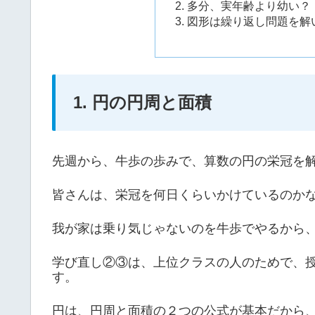
2. 多分、実年齢より幼い？
3. 図形は繰り返し問題を
1. 円の円周と面積
先週から、牛歩の歩みで、算数の円の栄冠を
皆さんは、栄冠を何日くらいかけているのか
我が家は乗り気じゃないのを牛歩でやるから
学び直し②③は、上位クラスの人のためで、
す。
円は、円周と面積の２つの公式が基本だから