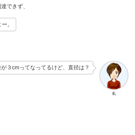
到達できず、
よー。
径が３cmってなってるけど、直径は？
私