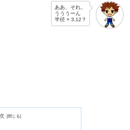
ああ、それ。
うううーん
半径 × 3.12？
次