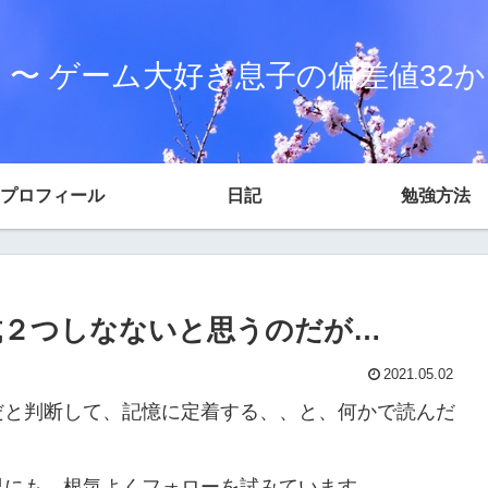
 〜 ゲーム大好き息子の偏差値32
プロフィール
日記
勉強方法
式２つしなないと思うのだが…
2021.05.02
だと判断して、記憶に定着する、、と、何かで読んだ
男にも、根気よくフォローを試みています。